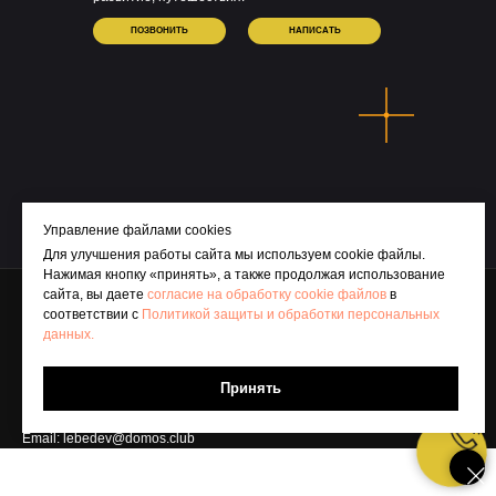
ПОЗВОНИТЬ
НАПИСАТЬ
Управление файлами cookies
Для улучшения работы сайта мы используем cookie файлы.
Нажимая кнопку «принять», а также продолжая использование
Политика защиты и обработки персональных данных
сайта, вы даете
согласие на обработку cookie файлов
в
Общество с ограниченной ответственностью «ДомосКлаб»
соответствии с
Политикой защиты и обработки персональных
ИНН 6686169048, ОГРН 1256600034998
данных.
Адрес: 624090, Свердловская область, г. Верхняя Пышма, ул.
Александра Козицына, д. 8, кв. 124
Фактический адрес: 620014, Свердловская область, г. Екатеринбург, ул.
Принять
Радищева, д. 6А, оф. 1006
Телефон: 8(343)200-97-70
Email: lebedev@domos.club