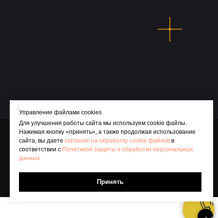
Управление файлами cookies
Политика защиты и обработки персональных данных
Для улучшения работы сайта мы используем cookie файлы.
Общество с ограниченной ответственностью «ДомосКлаб»
Нажимая кнопку «принять», а также продолжая использование
ИНН 6686169048, ОГРН 1256600034998
сайта, вы даете
согласие на обработку cookie файлов
в
Адрес: 624090, Свердловская область, г. Верхняя Пышма, ул.
соответствии с
Политикой защиты и обработки персональных
Александра Козицына, д. 8, кв. 124
данных.
Фактический адрес: 620014, Свердловская область, г. Екатеринбург, ул.
Радищева, д. 6А, оф. 1006
Принять
Телефон: 8(343)200-97-70
Email: lebedev@domos.club