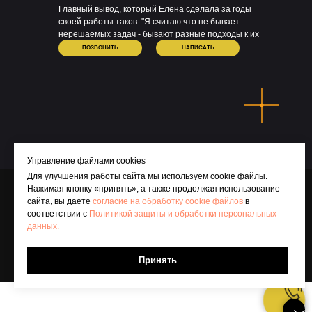
Главный вывод, который Елена сделала за годы
своей работы таков: "Я считаю что не бывает
нерешаемых задач - бывают разные подходы к их
решению!".
ПОЗВОНИТЬ
НАПИСАТЬ
Управление файлами cookies
Политика защиты и обработки персональных данных
Для улучшения работы сайта мы используем cookie файлы.
Общество с ограниченной ответственностью «ДомосКлаб»
Нажимая кнопку «принять», а также продолжая использование
ИНН 6686169048, ОГРН 1256600034998
сайта, вы даете
согласие на обработку cookie файлов
в
Адрес: 624090, Свердловская область, г. Верхняя Пышма, ул.
соответствии с
Политикой защиты и обработки персональных
Александра Козицына, д. 8, кв. 124
данных.
Фактический адрес: 620014, Свердловская область, г. Екатеринбург, ул.
Радищева, д. 6А, оф. 1006
Принять
Телефон: 8(343)200-97-70
Email: lebedev@domos.club