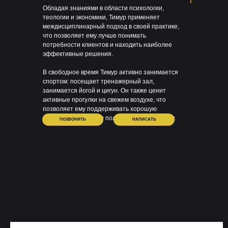
Обладая знаниями в области психологии,
теологии и экономики, Тимур применяет
междисциплинарный подход в своей практике,
что позволяет ему лучше понимать
потребности клиентов и находить наиболее
эффективные решения.
В свободное время Тимур активно занимается
спортом: посещает тренажерный зал,
занимается йогой и цигун. Он также ценит
активные прогулки на свежем воздухе, что
позволяет ему поддерживать хорошую
физическую форму и получать заряд энергии.
ПОЗВОНИТЬ
НАПИСАТЬ